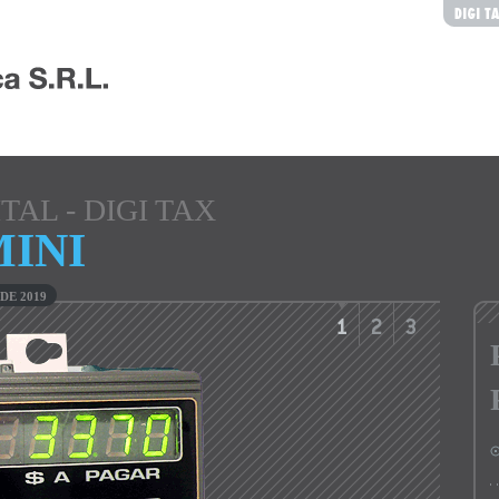
ITAL
-
DIGI TAX
MINI
DE 2019
1
2
3