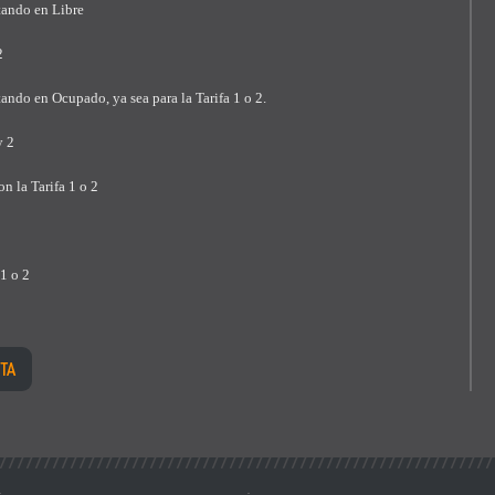
tando en Libre
2
ando en Ocupado, ya sea para la Tarifa 1 o 2.
y 2
n la Tarifa 1 o 2
 1 o 2